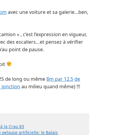
oom
avec une voiture et sa galerie…ben,
camion « , c’est l’expression en vigueur,
ec des escaliers…et pensez à vérifier
u’au point de pause.
oit
mx25 de long ou même
8m par 12.5
de
 jonction
au milieu quand même) !!!
s
 à la Crau 83
 pelouse artificielle: le Balais