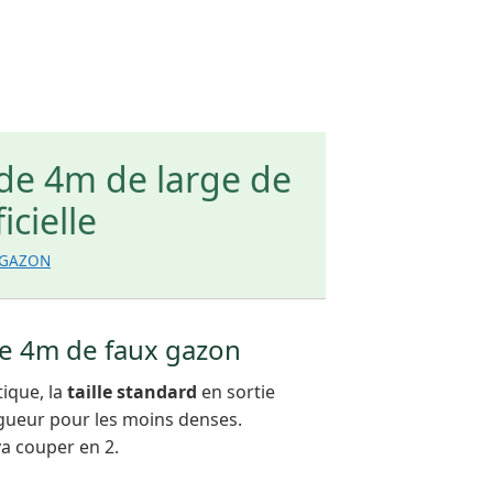
 de 4m de large de
icielle
OGAZON
de 4m de faux gazon
tique, la
taille standard
en sortie
gueur pour les moins denses.
va couper en 2.