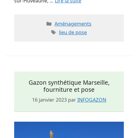
sur-Huveaune, …
Lire la suite
Catégories
Aménagements
Étiquettes
lieu de pose
Gazon synthétique Marseille,
fourniture et pose
16 janvier 2023
par
INFOGAZON