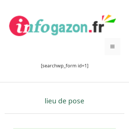
Aller
au
contenu
Menu
[searchwp_form id=1]
lieu de pose