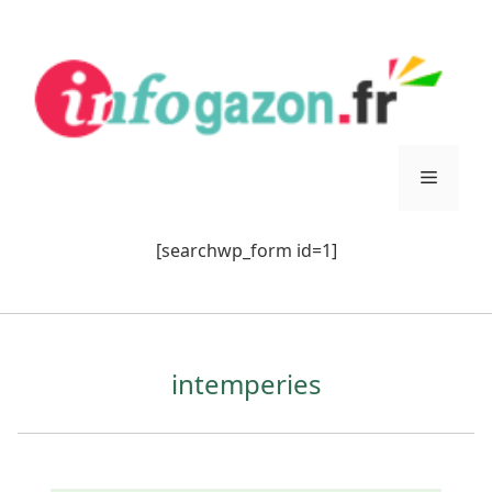
Aller
au
contenu
Menu
[searchwp_form id=1]
intemperies