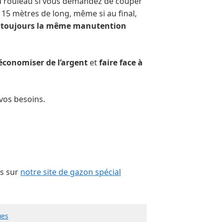
 au rouleau si vous demandez de couper
15 mètres de long, même si au final,
e toujours la même manutention
économiser de l’argent
et
faire face à
 vos besoins.
us sur
notre site de gazon spécial
ues