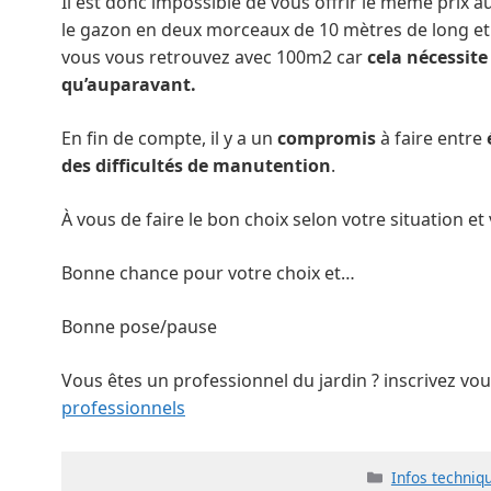
Il est donc impossible de vous offrir le même prix
le gazon en deux morceaux de 10 mètres de long et 
vous vous retrouvez avec 100m2 car
cela nécessit
qu’auparavant.
En fin de compte, il y a un
compromis
à faire entre
des difficultés de manutention
.
À vous de faire le bon choix selon votre situation et
Bonne chance pour votre choix et…
Bonne pose/pause
Vous êtes un professionnel du jardin ? inscrivez vo
professionnels
Catégories
Infos techniq