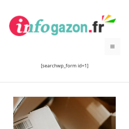
Aller
au
contenu
Menu
[searchwp_form id=1]