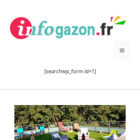
Aller
au
contenu
Menu
[searchwp_form id=1]